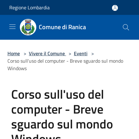
Salta al contenuto principale
Regione Lombardia
Comune di Ranica
Home
>
Vivere il Comune
>
Eventi
>
Corso sull'uso del computer - Breve sguardo sul mondo
Windows
Corso sull'uso del
computer - Breve
sguardo sul mondo
Windows