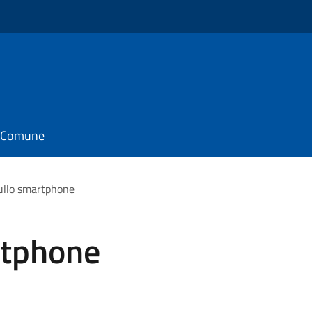
il Comune
ullo smartphone
rtphone