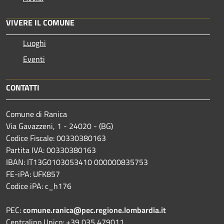
VIVERE IL COMUNE
Luoghi
Eventi
CONTATTI
Comune di Ranica
Via Gavazzeni, 1 - 24020 - (BG)
Codice Fiscale: 00330380163
Partita IVA: 00330380163
IBAN: IT13G0103053410 000000835753
FE-iPA: UFK857
Codice iPA: c_h176
PEC:
comune.ranica@pec.regione.lombardia.it
Centralino Unico: +39 035 479011