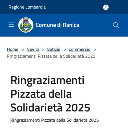
Salta al contenuto principale
Regione Lombardia
Comune di Ranica
Home
>
Novità
>
Notizie
>
Commercio
>
Ringraziamenti Pizzata della Solidarietà 2025
Ringraziamenti
Pizzata della
Solidarietà 2025
Ringraziamenti Pizzata della Solidarietà 2025