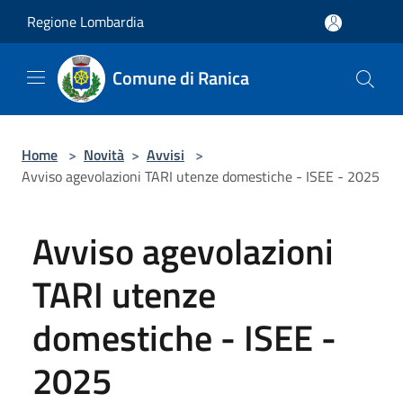
Salta al contenuto principale
Regione Lombardia
Comune di Ranica
Home
>
Novità
>
Avvisi
>
Avviso agevolazioni TARI utenze domestiche - ISEE - 2025
Avviso agevolazioni
TARI utenze
domestiche - ISEE -
2025