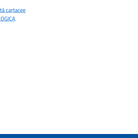
ità cartacee
LOGICA