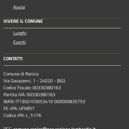
Avvisi
VIVERE IL COMUNE
Luoghi
Eventi
CONTATTI
Comune di Ranica
Via Gavazzeni, 1 - 24020 - (BG)
Codice Fiscale: 00330380163
Partita IVA: 00330380163
IBAN: IT13G0103053410 000000835753
FE-iPA: UFK857
Codice iPA: c_h176
PEC:
comune.ranica@pec.regione.lombardia.it