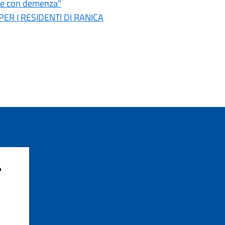
ne con demenza"
 PER I RESIDENTI DI RANICA
?