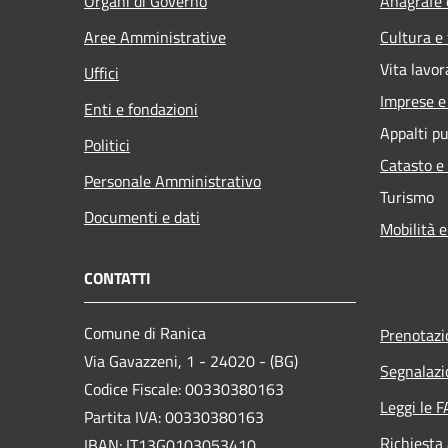
Organi di Governo
Anagrafe e
Aree Amministrative
Cultura e
Vita lavor
Uffici
Imprese 
Enti e fondazioni
Appalti pu
Politici
Catasto e
Personale Amministrativo
Turismo
Documenti e dati
Mobilità e
CONTATTI
Comune di Ranica
Prenotaz
Via Gavazzeni, 1 - 24020 - (BG)
Segnalazi
Codice Fiscale: 00330380163
Leggi le 
Partita IVA: 00330380163
Richiesta
IBAN: IT13G0103053410