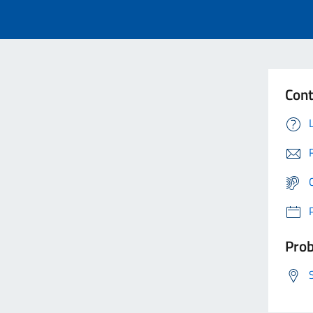
Cont
Prob