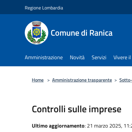
Salta al contenuto principale
Regione Lombardia
Comune di Ranica
Amministrazione
Novità
Servizi
Vivere 
Home
>
Amministrazione trasparente
>
Sotto-
Controlli sulle imprese
Ultimo aggiornamento
: 21 marzo 2025, 11: