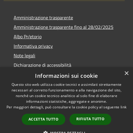
Amministrazione trasparente
Amministrazione trasparente fino al 28/02/2025
Albo Pr/etorio
Informativa privacy
Note legali
Dichiarazione di accessibilità
×
Obiettivi di accessibilità
Informazioni sui cookie
Questo sito web utilizza cookie tecnici e assimilati strettamente
necessari al corretto funzionamento e alla navigazione del sito,
nonché un cookie tecnico analitico al solo fine di elaborare
informazioni statistiche, aggregate e anonime.
RSS
Copyright © 2026 • Comune di
Per maggiori dettagli, può consultare la cookie policy al seguente
link
Accessibilità
Ranica • Powered by
Privacy
Municipium
Accesso
•
RIFIUTA TUTTO
ACCETTA TUTTO
Cookie
redazione
Mappa del sito