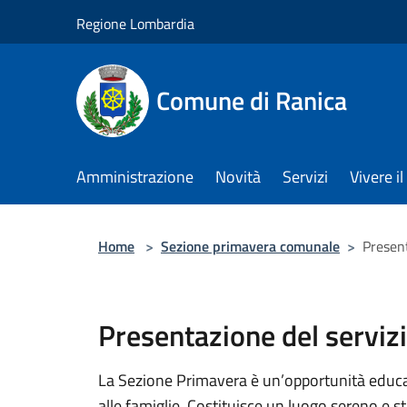
Salta al contenuto principale
Regione Lombardia
Comune di Ranica
Amministrazione
Novità
Servizi
Vivere 
Home
>
Sezione primavera comunale
>
Present
Presentazione del serviz
La Sezione Primavera è un’opportunità educat
alle famiglie. Costituisce un luogo sereno e st