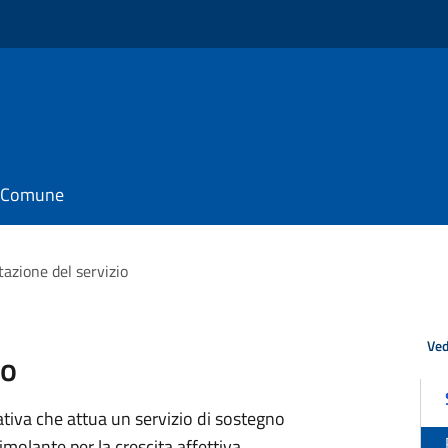
il Comune
azione del servizio
Ved
io
iva che attua un servizio di sostegno
imolante per la crescita affettiva,