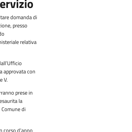
ervizio
entare domanda di
ione, presso
odo
steriale relativa
ll’Ufficio
a approvata con
e V.
rranno prese in
esaurita la
el Comune di
 in corso d’anno