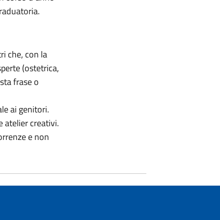
graduatoria.
ri che, con la
perte (ostetrica,
sta frase o
e ai genitori.
 atelier creativi.
correnze e non