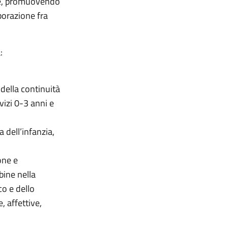
one, promuovendo
borazione fra
:
della continuità
vizi 0-3 anni e
a dell’infanzia,
one e
bine nella
co e dello
, affettive,