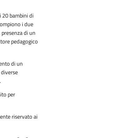
i 20 bambini di
 compiono i due
a presenza di un
atore pedagogico
mento di un
 diverse
.
sito per
nte riservato ai