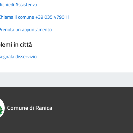
Richiedi Assistenza
Chiama il comune +39 035 479011
Prenota un appuntamento
lemi in città
Segnala disservizio
Comune di Ranica