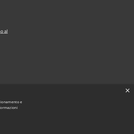
o al
×
nzionamento e
nformazioni