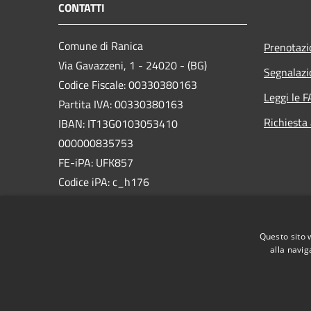
CONTATTI
Comune di Ranica
Prenotaz
Via Gavazzeni, 1 - 24020 - (BG)
Segnalazi
Codice Fiscale: 00330380163
Leggi le 
Partita IVA: 00330380163
Richiesta
IBAN: IT13G0103053410
000000835753
FE-iPA: UFK857
Codice iPA: c_h176
PEC:
comune.ranica@pec.regione.lombardia.it
Questo sito 
Centralino Unico: +39 035 479011
alla navig