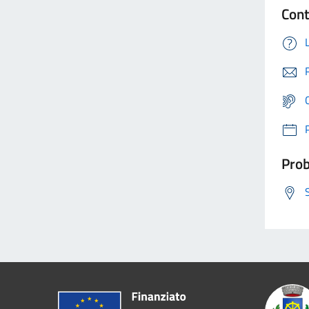
Cont
Prob