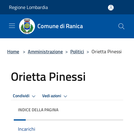
Salta al contenuto principale
Regione Lombardia
Comune di Ranica
Home
>
Amministrazione
>
Politici
>
Orietta Pinessi
Orietta Pinessi
Condividi
Vedi azioni
INDICE DELLA PAGINA
Incarichi