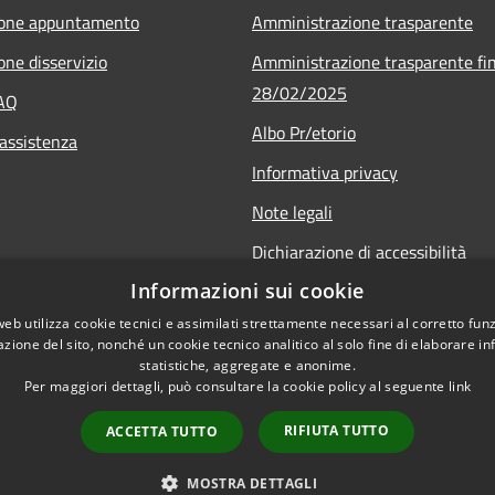
ione appuntamento
Amministrazione trasparente
one disservizio
Amministrazione trasparente fin
28/02/2025
FAQ
Albo Pr/etorio
 assistenza
Informativa privacy
Note legali
Dichiarazione di accessibilità
Informazioni sui cookie
Obiettivi di accessibilità
web utilizza cookie tecnici e assimilati strettamente necessari al corretto fu
azione del sito, nonché un cookie tecnico analitico al solo fine di elaborare i
statistiche, aggregate e anonime.
Per maggiori dettagli, può consultare la cookie policy al seguente
link
RIFIUTA TUTTO
ACCETTA TUTTO
l sito
Copyright © 2026 • Comune 
MOSTRA DETTAGLI