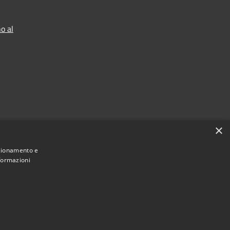
o al
×
nzionamento e
nformazioni
Municipium
Accesso redazione
di Ranica • Powered by
•