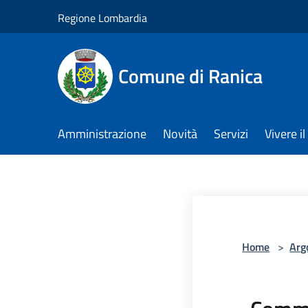
Salta al contenuto principale
Regione Lombardia
Comune di Ranica
Amministrazione
Novità
Servizi
Vivere 
Home
>
Arg