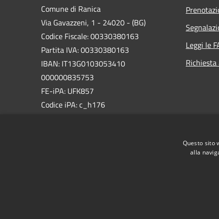
Comune di Ranica
Prenotaz
Via Gavazzeni, 1 - 24020 - (BG)
Segnalazi
Codice Fiscale: 00330380163
Leggi le 
Partita IVA: 00330380163
Richiesta
IBAN: IT13G0103053410
000000835753
FE-iPA: UFK857
Codice iPA: c_h176
PEC:
comune.ranica@pec.regione.lombardia.it
Questo sito 
Centralino Unico: +39 035 479011
alla navig
RSS
Accessibilità
Privacy
Cookie
Mappa de