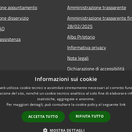
ione appuntamento
Amministrazione trasparente
one disservizio
Amministrazione trasparente fin
28/02/2025
FAQ
Albo Pr/etorio
 assistenza
Informativa privacy
Note legali
Dichiarazione di accessibilità
Informazioni sui cookie
Obiettivi di accessibilità
web utilizza cookie tecnici e assimilati strettamente necessari al corretto fu
azione del sito, nonché un cookie tecnico analitico al solo fine di elaborare i
statistiche, aggregate e anonime.
Per maggiori dettagli, può consultare la cookie policy al seguente
link
RIFIUTA TUTTO
ACCETTA TUTTO
l sito
Copyright © 2026 • Comune 
MOSTRA DETTAGLI