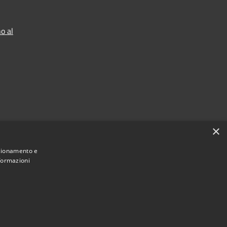
o al
×
nzionamento e
nformazioni
Municipium
Accesso redazione
di Ranica • Powered by
•