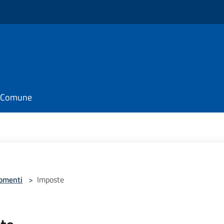
il Comune
omenti
>
Imposte