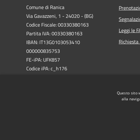
Comune di Ranica
Prenotaz
Via Gavazzeni, 1 - 24020 - (BG)
Segnalazi
Codice Fiscale: 00330380163
Leggi le 
Partita IVA: 00330380163
Richiesta
IBAN: IT13G0103053410
000000835753
FE-iPA: UFK857
Codice iPA: c_h176
PEC:
comune.ranica@pec.regione.lombardia.it
Questo sito 
Centralino Unico: +39 035 479011
alla navig
RSS
Accessibilità
Privacy
Cookie
Mappa de