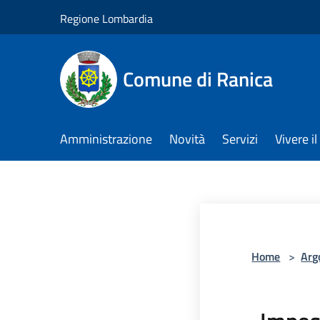
Salta al contenuto principale
Regione Lombardia
Comune di Ranica
Amministrazione
Novità
Servizi
Vivere 
Home
>
Arg