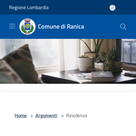
Salta al contenuto principale
Regione Lombardia
Comune di Ranica
Home
>
Argomenti
>
Residenza