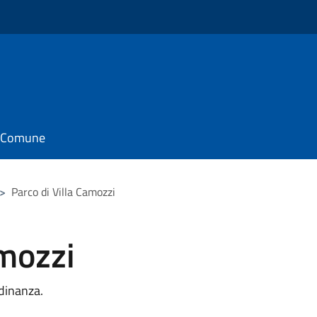
il Comune
>
Parco di Villa Camozzi
amozzi
dinanza.