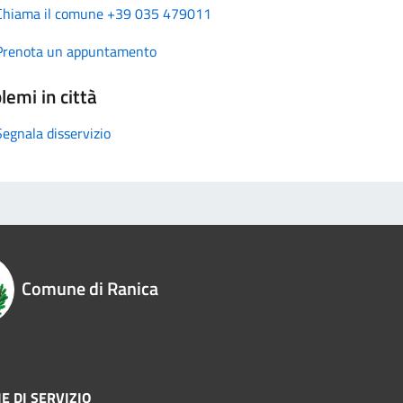
Chiama il comune +39 035 479011
Prenota un appuntamento
lemi in città
Segnala disservizio
Comune di Ranica
E DI SERVIZIO