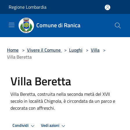
Salta al contenuto principale
Regione Lombardia
Comune di Ranica
Home
>
Vivere il Comune
>
Luoghi
>
Villa
>
Villa Beretta
Villa Beretta
Villa Beretta, costruita nella seconda metà del XVII
secolo in località Chignola, è circondata da un parco e
decorata con affreschi.
Condividi
Vedi azioni