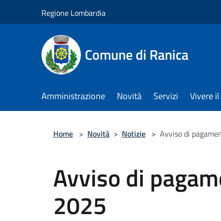
Salta al contenuto principale
Regione Lombardia
Comune di Ranica
Amministrazione
Novità
Servizi
Vivere 
Home
>
Novità
>
Notizie
>
Avviso di pagame
Avviso di paga
2025