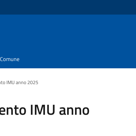
il Comune
nto IMU anno 2025
mento IMU anno