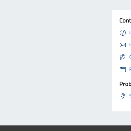
Cont
Prob