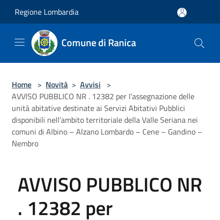
Salta al contenuto principale
Regione Lombardia
Comune di Ranica
Home
>
Novità
>
Avvisi
>
AVVISO PUBBLICO NR . 12382 per l’assegnazione delle
unità abitative destinate ai Servizi Abitativi Pubblici
disponibili nell’ambito territoriale della Valle Seriana nei
comuni di Albino – Alzano Lombardo – Cene – Gandino –
Nembro
AVVISO PUBBLICO NR
. 12382 per