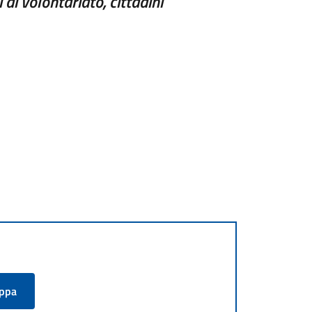
 di volontariato, cittadini
appa