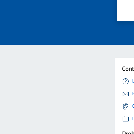
Cont
Prob