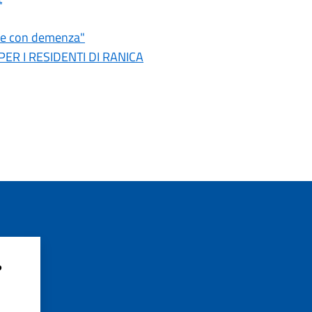
ne con demenza"
 PER I RESIDENTI DI RANICA
?