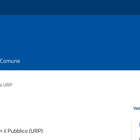
il Comune
a URP
Ved
n il Pubblico (URP)