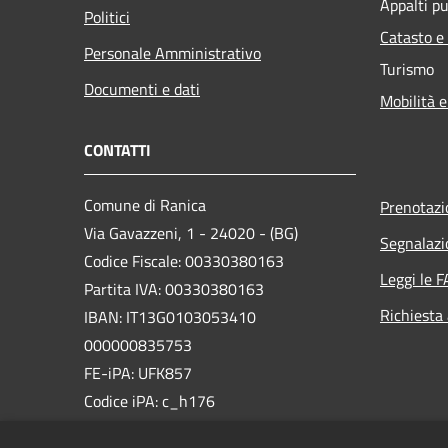
Appalti pu
Politici
Catasto e
Personale Amministrativo
Turismo
Documenti e dati
Mobilità e
CONTATTI
Comune di Ranica
Prenotaz
Via Gavazzeni, 1 - 24020 - (BG)
Segnalazi
Codice Fiscale: 00330380163
Leggi le 
Partita IVA: 00330380163
Richiesta
IBAN: IT13G0103053410
000000835753
FE-iPA: UFK857
Codice iPA: c_h176
PEC: