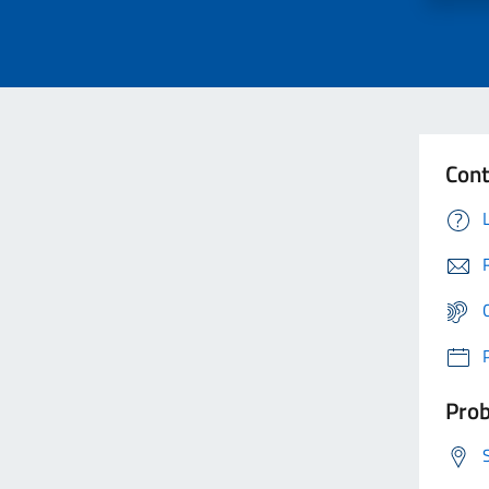
Cont
Prob