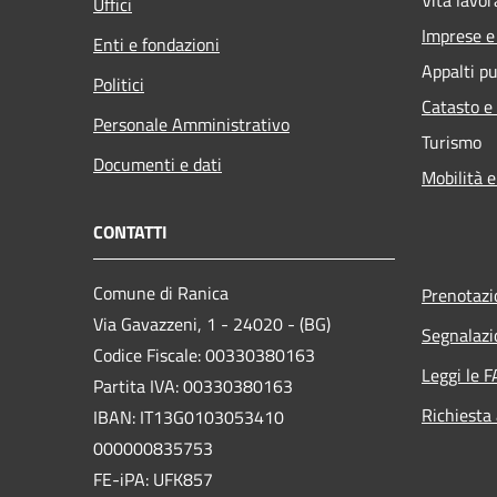
Uffici
Imprese 
Enti e fondazioni
Appalti pu
Politici
Catasto e
Personale Amministrativo
Turismo
Documenti e dati
Mobilità e
CONTATTI
Comune di Ranica
Prenotaz
Via Gavazzeni, 1 - 24020 - (BG)
Segnalazi
Codice Fiscale: 00330380163
Leggi le 
Partita IVA: 00330380163
Richiesta
IBAN: IT13G0103053410
000000835753
FE-iPA: UFK857