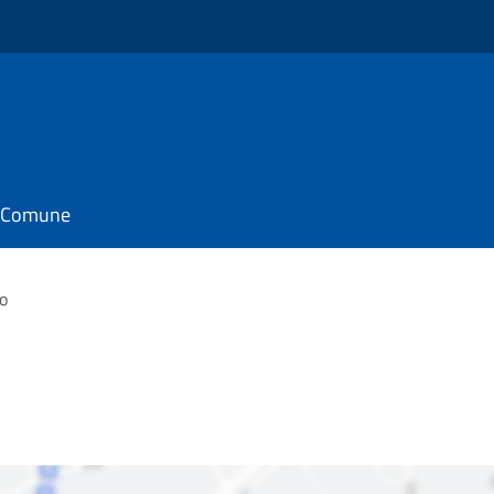
il Comune
o