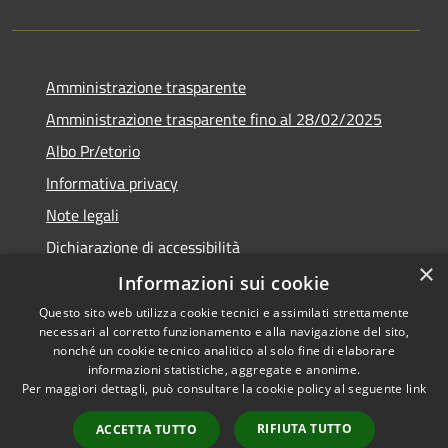
Amministrazione trasparente
Amministrazione trasparente fino al 28/02/2025
Albo Pr/etorio
Informativa privacy
Note legali
Dichiarazione di accessibilità
×
Obiettivi di accessibilità
Informazioni sui cookie
Questo sito web utilizza cookie tecnici e assimilati strettamente
necessari al corretto funzionamento e alla navigazione del sito,
nonché un cookie tecnico analitico al solo fine di elaborare
informazioni statistiche, aggregate e anonime.
RSS
Copyright © 2026 • Comune di
Per maggiori dettagli, può consultare la cookie policy al seguente
link
Accessibilità
Ranica • Powered by
Privacy
Municipium
Accesso
•
RIFIUTA TUTTO
ACCETTA TUTTO