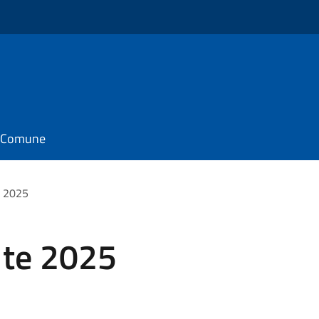
il Comune
e 2025
 te 2025