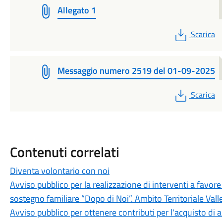
Allegato 1
PDF
Scarica
Messaggio numero 2519 del 01-09-2025
PDF
Scarica
Contenuti correlati
Diventa volontario con noi
Avviso pubblico per la realizzazione di interventi a favore
sostegno familiare “Dopo di Noi”. Ambito Territoriale Vall
Avviso pubblico per ottenere contributi per l'acquisto di