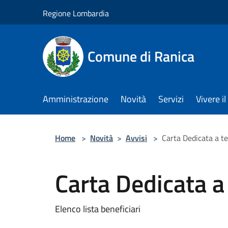
Salta al contenuto principale
Regione Lombardia
Comune di Ranica
Amministrazione
Novità
Servizi
Vivere 
Home
>
Novità
>
Avvisi
>
Carta Dedicata a t
Carta Dedicata a
Elenco lista beneficiari