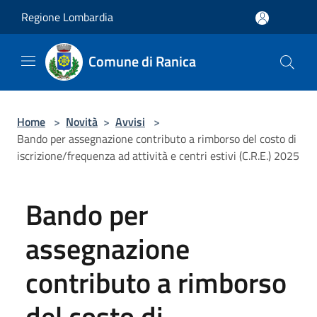
Salta al contenuto principale
Regione Lombardia
Comune di Ranica
Home
>
Novità
>
Avvisi
>
Bando per assegnazione contributo a rimborso del costo di
iscrizione/frequenza ad attività e centri estivi (C.R.E.) 2025
Bando per
assegnazione
contributo a rimborso
del costo di