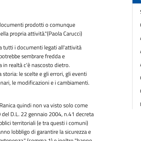
i documenti prodotti o comunque
lla propria attività."(Paola Carucci)
utti i documenti legati all'attività
 potrebbe sembrare fredda e
in realtà c'è nascosto dietro.
toria: le scelte e gli errori, gli eventi
inari, le modificazioni e i cambiamenti.
i Ranica quindi non va visto solo come
0 del D.L. 22 gennaio 2004, n.41 decreta
bblici territoriali (e tra questi i comuni)
nno lobbligo di garantire la sicurezza e
ppartenenza." (comma 1) e inoltre "hanno