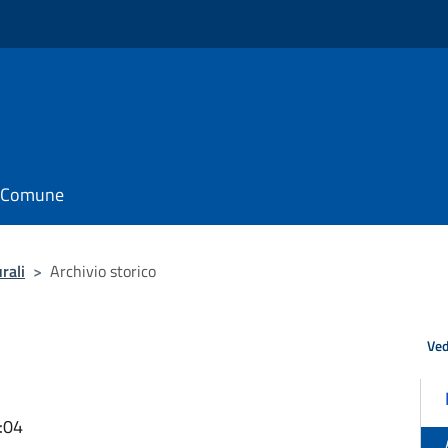
il Comune
rali
>
Archivio storico
Ved
:04