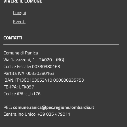
VIVERE IL COMUNE
Luoghi
Eventi
CONTATTI
Comune di Ranica
Via Gavazzeni, 1 - 24020 - (BG)
Codice Fiscale: 00330380163
Partita IVA: 00330380163
IBAN: IT13G0103053410 000000835753
FE-iPA: UFK857
Codice iPA: c_h176
PEC:
comune.ranica@pec.regione.lombardia.it
Centralino Unico: +39 035 479011