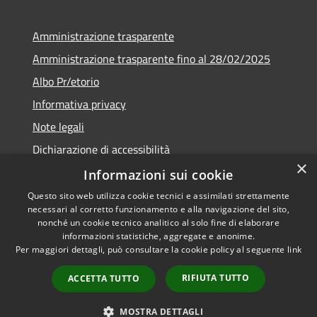
Amministrazione trasparente
Amministrazione trasparente fino al 28/02/2025
Albo Pr/etorio
Informativa privacy
Note legali
Dichiarazione di accessibilità
×
Obiettivi di accessibilità
Informazioni sui cookie
Questo sito web utilizza cookie tecnici e assimilati strettamente
necessari al corretto funzionamento e alla navigazione del sito,
nonché un cookie tecnico analitico al solo fine di elaborare
informazioni statistiche, aggregate e anonime.
RSS
Copyright © 2026 • Comune di
Per maggiori dettagli, può consultare la cookie policy al seguente
link
Accessibilità
Ranica • Powered by
Privacy
Municipium
Accesso
•
RIFIUTA TUTTO
ACCETTA TUTTO
Cookie
redazione
Mappa del sito
MOSTRA DETTAGLI