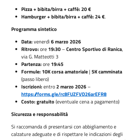
Pizza + bibita/birra + caffè: 20 €
Hamburger + bibita/birra + caffè: 24 €
.
Programma sintetico
Data:
venerdì
6 marzo 2026
Ritrovo:
ore
19:30
–
Centro Sportivo di Ranica
,
via G. Matteotti 3
Partenza:
ore
19:45
Formule:
10K corsa amatoriale
|
5K camminata
(passo libero)
Iscrizioni:
entro
2 marzo 2026
–
https://forms.gle/rc8FUZFVD26arEFR8
Costo:
gratuito
(eventuale cena a pagamento)
Sicurezza e responsabilità
Si raccomanda di presentarsi con abbigliamento e
calzature adeguate e di rispettare le indicazioni degli