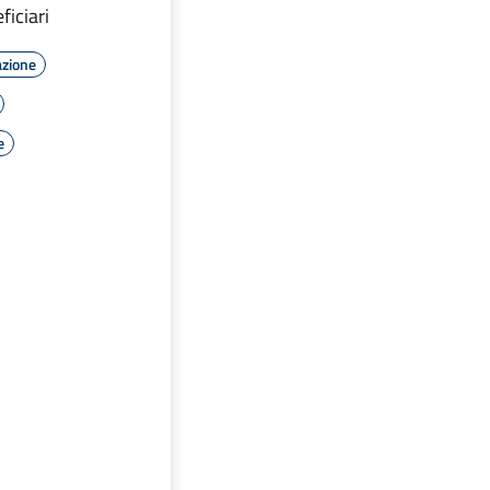
ficiari
azione
e