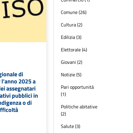
Comune (26)
Cultura (2)
Edilizia (3)
Elettorale (4)
Giovani (2)
ionale di
Notizie (5)
r l’anno 2025 a
Pari opportunità
lei assegnatari
(1)
ativi pubblici in
indigenza o di
Politiche abitative
ficoltà
(2)
Salute (3)